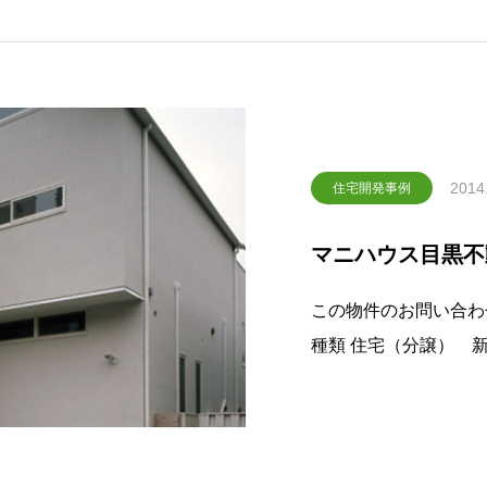
2014
住宅開発事例
マニハウス目黒不
この物件のお問い合わせはこちら名
種類 住宅（分譲） 新築工事 所在 目黒区下目黒 設計 ㈱小川守
之建築・設計事務所 敷地面積 110.63㎡ 延床面積 123.12㎡ 構
造規模