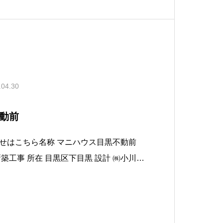
.04.30
動前
称 マニハウス目黒不動前