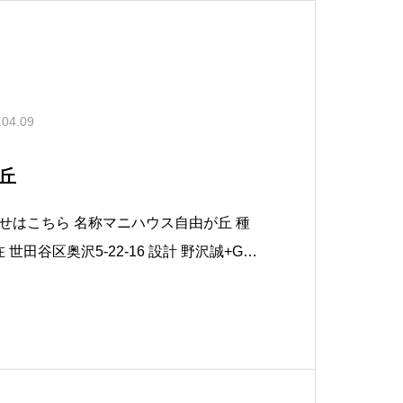
.04.09
丘
ニハウス自由が丘 種
TT http://gett.jp 戸数 ２２戸 敷地面積 389.64㎡（11