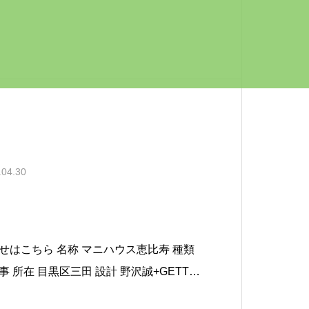
ス羽田 種類 完成
物件取得用途種別居宅 所在 大田区大森
.04.30
マニハウス恵比寿 種類
GETT
敷地面積 59.82㎡ 延床面積 101.80㎡ 構造規模 木造