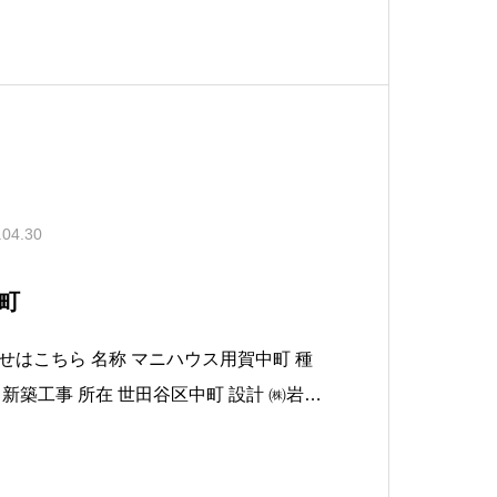
.04.30
町
マニハウス用賀中町 種
弘光建築研究所 敷地面積 A棟 125.82㎡B棟 117.40㎡C棟 165.