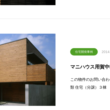
2014
住宅開発事例
マニハウス用賀中
この物件のお問い合わせはこちら 名称 
類 住宅（分譲）３棟 新築工事 所在 世田谷区中町 設計 ㈱岩本