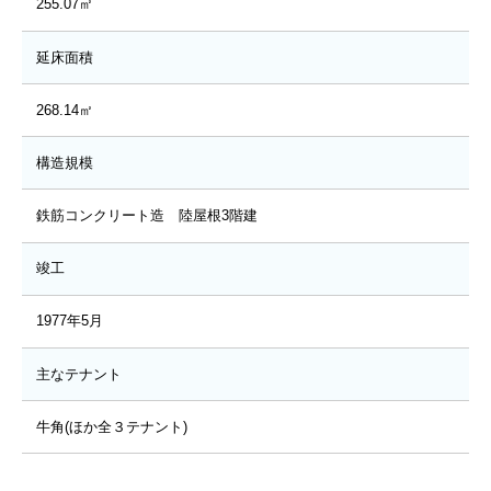
255.07㎡
延床面積
268.14㎡
構造規模
鉄筋コンクリート造 陸屋根3階建
竣工
1977年5月
主なテナント
牛角(ほか全３テナント)